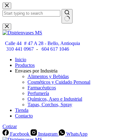
Saltar
al
contenido
Sin
resultados
Calle 44 # 47 A 28 - Bello, Antioquia
310 441 0967
-
604 617 1046
Inicio
Productos
Envases por Industria
Alimentos y Bebidas
Cosméticos y Cuidado Personal
Farmacéuticos
Perfumería
Químicos, Aseo e Industrial
Tapas, Corchos, Spray
Tienda
Contacto
Cotizar
Facebook
Instagram
WhatsApp