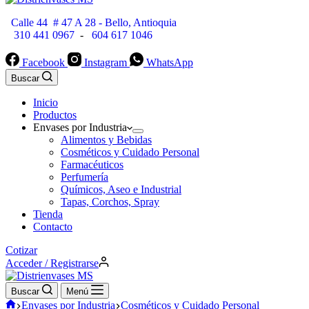
Calle 44 # 47 A 28 - Bello, Antioquia
310 441 0967
-
604 617 1046
Facebook
Instagram
WhatsApp
Buscar
Inicio
Productos
Envases por Industria
Alimentos y Bebidas
Cosméticos y Cuidado Personal
Farmacéuticos
Perfumería
Químicos, Aseo e Industrial
Tapas, Corchos, Spray
Tienda
Contacto
Cotizar
Acceder / Registrarse
Buscar
Menú
Inicio
Envases por Industria
Cosméticos y Cuidado Personal